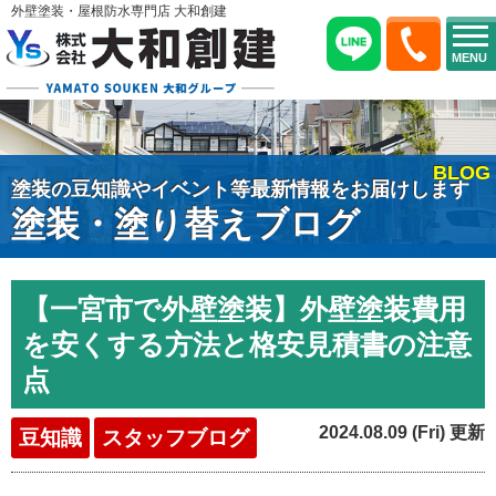
外壁塗装・屋根防水専門店 大和創建
MENU
BLOG
塗装の豆知識やイベント等最新情報をお届けします
塗装・塗り替えブログ
【一宮市で外壁塗装】外壁塗装費用
を安くする方法と格安見積書の注意
点
2024.08.09 (Fri) 更新
豆知識
スタッフブログ