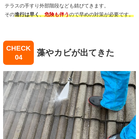
テラスの手すり外部階段なども錆びてきます。
その
進行は早く
、
危険も伴う
ので早めの対策が必要です。
CHECK
藻やカビが出てきた
04