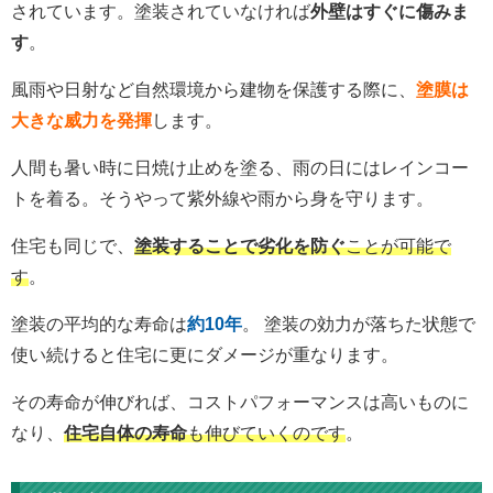
されています。塗装されていなければ
外壁はすぐに傷みま
す
。
風雨や日射など自然環境から建物を保護する際に、
塗膜は
大きな威力を発揮
します。
人間も暑い時に日焼け止めを塗る、雨の日にはレインコー
トを着る。そうやって紫外線や雨から身を守ります。
住宅も同じで、
塗装することで劣化を防ぐ
ことが可能で
す
。
塗装の平均的な寿命は
約10年
。 塗装の効力が落ちた状態で
使い続けると住宅に更にダメージが重なります。
その寿命が伸びれば、コストパフォーマンスは高いものに
なり、
住宅自体の寿命
も伸びていくのです
。