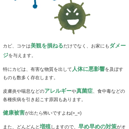
美観を損ねる
ダメー
カビ、コケは
だけでなく、お家にも
ジ
を与えます。
人体に
悪影響
特にカビは、有害な物質を出して
を及ぼす
ものも数多く存在します。
アレルギー
真菌症
皮膚炎や喘息などの
や
、食中毒などの
各種疾病を引き起こす原因もあります。
健康被害
が出たら怖いですよね(>_<)
増殖
早め早めの対策
また、どんどんと
しますので、
がオ