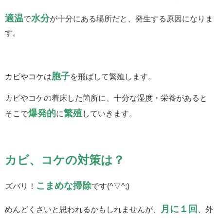
適温
水分
で
が十分にある場所だと、発生する原因になりま
す。
胞子
カビやコケは
を飛ばして繁殖します。
カビやコケの着床した箇所に、十分な湿度・栄養があると
爆発的
繁殖
そこで
に
していきます。
カビ、コケの対策は？
こまめな掃除
ズバリ！
です(^▽^;)
月に１回
めんどくさいと思われるかもしれませんが、
、外