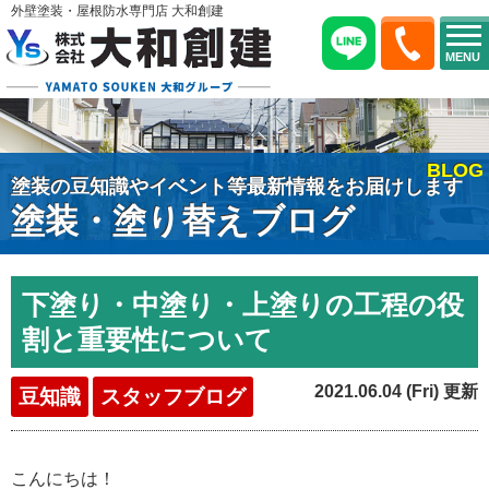
外壁塗装・屋根防水専門店 大和創建
MENU
BLOG
塗装の豆知識やイベント等最新情報をお届けします
塗装・塗り替えブログ
下塗り・中塗り・上塗りの工程の役
割と重要性について
2021.06.04 (Fri) 更新
豆知識
スタッフブログ
こんにちは！