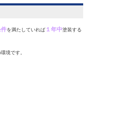
条件
１年中
を満たしていれば
塗装する
の環境です。