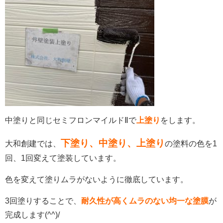
中塗りと同じセミフロンマイルドⅡで
上塗り
をします。
下塗り、中塗り、上塗り
大和創建では、
の塗料の色を1
回、1回変えて塗装しています。
色を変えて塗りムラがないように徹底しています。
3回塗りすることで、
耐久性が高くムラのない均一な塗膜
が
完成します(^^)/