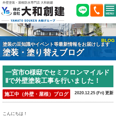
外壁塗装・屋根防水専門店 大和創建
MENU
BLOG
塗装の豆知識やイベント等最新情報をお届けします
塗装・塗り替えブログ
一宮市O様邸でセミフロンマイルド
Ⅱで外壁塗装工事を行いました！
2020.12.25 (Fri) 更新
施工中（外壁・屋根）ブログ
こんにちは！