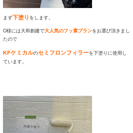
下塗り
まず
をします。
O様には大和創建で
大人気のフッ素プラン
をお選び頂きまし
たので
KFケミカル
セミフロンフィラー
の
を下塗りに使用し
ています。