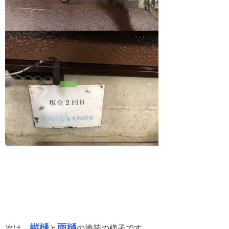
縦樋
雨樋
次は、
と
の塗装の様子です。