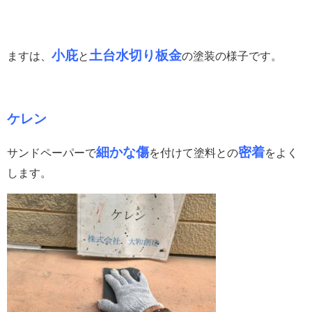
小庇
土台水切り板金
ますは、
と
の塗装の様子です。
ケレン
細かな傷
密着
サンドペーパーで
を付けて塗料との
をよく
します。