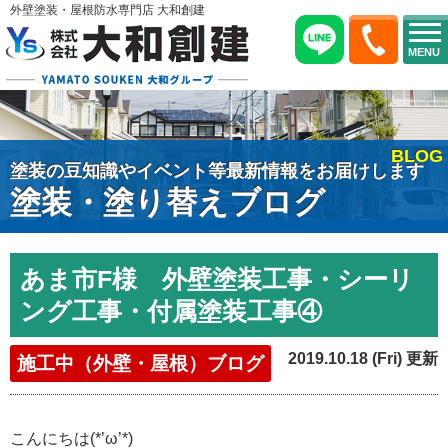
外壁塗装・屋根防水専門店 大和創建
MENU
BLOG
塗装の豆知識やイベント等最新情報をお届けします
塗装・塗り替えブログ
あま市F様 外壁塗装工事・シーリ
ング工事・付属塗装工事④
2019.10.18 (Fri) 更新
施工中（外壁・屋根）ブログ
こんにちは(*’ω’*)