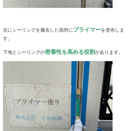
プライマー
次にシーリングを撤去した箇所に
を塗布しま
す。
密着性を高める役割
下地とシーリングの
があります。