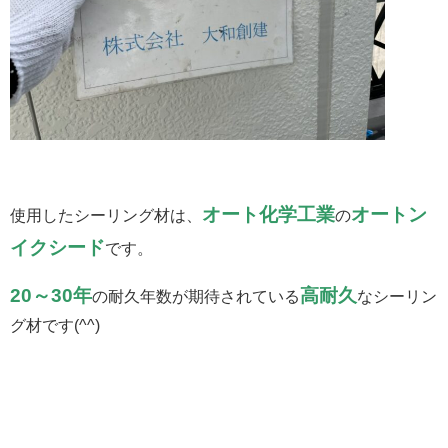
オート化学工業
オートン
使用したシーリング材は、
の
イクシード
です。
20～30年
高耐久
の耐久年数が期待されている
なシーリン
グ材です(^^)