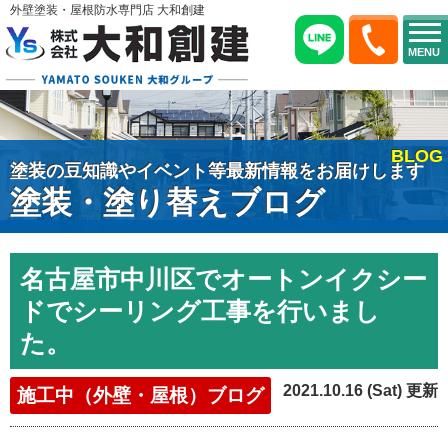
外壁塗装・屋根防水専門店 大和創建
MENU
BLOG
塗装の豆知識やイベント等最新情報をお届けします
塗装・塗り替えブログ
名古屋市中川区でオートンイクシー
ドでシーリング工事を行いまし
た。
2021.10.16 (Sat) 更新
施工中（外壁・屋根）ブログ