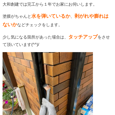
大和創建では完工から１年でお家にお伺いします。
水を弾いているか
剥がれや膨れは
塗膜がちゃんと
、
ないか
などチェックをします。
タッチアップ
少し気になる箇所があった場合は、
をさせ
て頂いています(^^)/