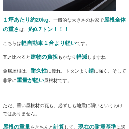
１坪あたり約20kg
屋根全体
、一般的な大きさのお家で
の重さ
約0.7トン！！！
は、
軽自動車１台より軽い
こちらは
です。
建物の負担
軽減
瓦と比べると
もかなり
しますね！
耐久性
錆
金属屋根は、
に優れ、トタンより
に強く、そして
重量が軽い
非常に
屋根材です。
ただ、重い屋根材の瓦も、必ずしも地震に弱いというわけ
ではありません。
屋根の重量
計算
現在の耐震基準
をきちんと
して、
に適