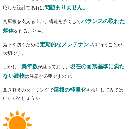
問題ありません。
応した設計であれば
バランスの取れた
瓦屋根を支える土台、構造を強くして
躯体
を作ることや、
定期的なメンテナンス
落下を防ぐために
を行うことが
大切です。
築年数
現在の耐震基準に満た
しかし、
が経っており、
ない建物
は注意が必要ですので、
屋根の軽量化
葺き替えのタイミングで
も検討してみては
いかがでしょうか？