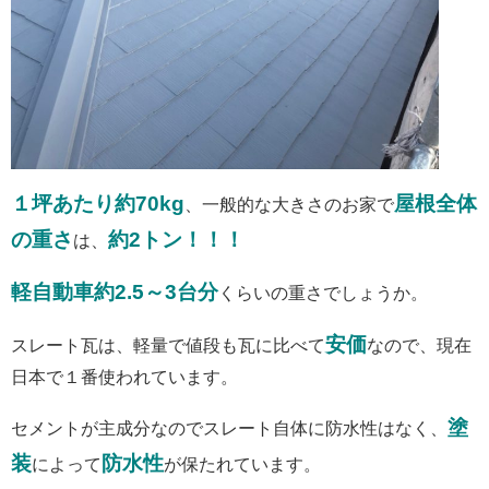
１坪あたり約70kg
屋根全体
、一般的な大きさのお家で
の重さ
約2トン！！！
は、
軽自動車約2.5～3台分
くらいの重さでしょうか。
安価
スレート瓦は、軽量で値段も瓦に比べて
なので、現在
日本で１番使われています。
塗
セメントが主成分なのでスレート自体に防水性はなく、
装
防水性
によって
が保たれています。