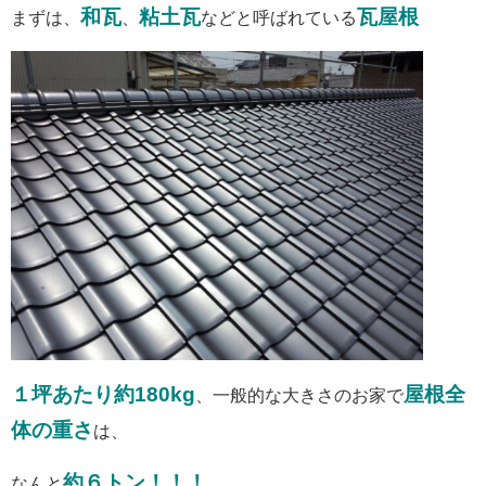
和瓦
粘土瓦
瓦屋根
まずは、
、
などと呼ばれている
１坪あたり約180kg
屋根全
、一般的な大きさのお家で
体の重さ
は、
約６トン！！！
なんと