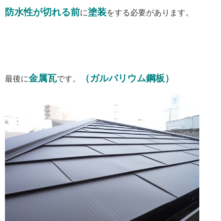
防水性が切れる前
塗装
に
をする必要があります。
金属瓦
（ガルバリウム鋼板）
最後に
です。