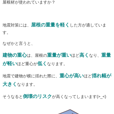
屋根材が使われていますか？
屋根の重量を軽く
地震対策には、
した方が適していま
す。
なぜかと言うと、
建物の重心
重量が重い
高く
重量
は、屋根の
ほど
なり、
が軽い
低く
ほど重心が
なります。
重心が高い
揺れ幅が
地震で建物が横に揺れた際に、
ほど
大きく
なります。
倒壊のリスク
そうなると
が高くなってしまいます(>_<)