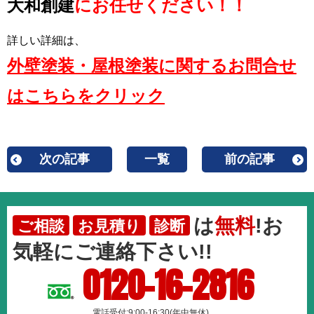
大和創建
にお任せください！！
詳しい詳細は、
外壁塗装・屋根塗装に関するお問合せ
はこちらをクリック
次の記事
一覧
前の記事
は
無料
!お
ご相談
お見積り
診断
気軽にご連絡下さい!!
0120-16-2816
電話受付:9:00-16:30(年中無休)