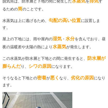
水蒸気
排気
脱気筒は、防水層と下地の間に発生した
を
す
筒
るための
のことです。
勾配の高い位置
水蒸気は上に逃げるため、
に設置しま
す。
湿気
水分
屋上の下地には、雨や屋内の
・
を含んでおり、昼
水蒸気
夜の温暖差や太陽の熱により
が発生します。
防水層が
この水蒸気が防水層と下地との間に発生すると、
膨らんだ
シワの原因
り、
になります。
密着
悪く
劣化の原因
そうなると下地との
が
なり、
になり
ます。