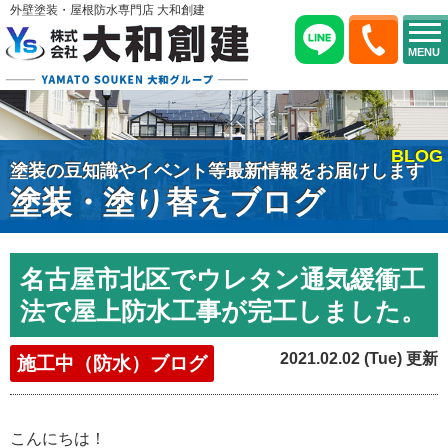
外壁塗装・屋根防水専門店 大和創建
MENU
BLOG
塗装の豆知識やイベント等最新情報をお届けします
塗装・塗り替えブログ
名古屋市北区でウレタン通気緩衝工
法で屋上防水工事が完工しました。
2021.02.02 (Tue) 更新
施工中（防水）ブログ
こんにちは！