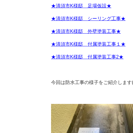
★清須市K様邸 足場仮設★
★清須市K様邸 シーリング工事★
★清須市K様邸 外壁塗装工事★
★清須市K様邸 付属塗装工事１★
★清須市K様邸 付属塗装工事2★
今回は防水工事の様子をご紹介します(^