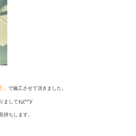
法」
で施工させて頂きました。
してね(^^)/
長持ちします。