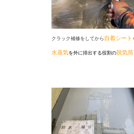
自着シート
クラック補修をしてから
水蒸気
脱気筒
を外に排出する役割の