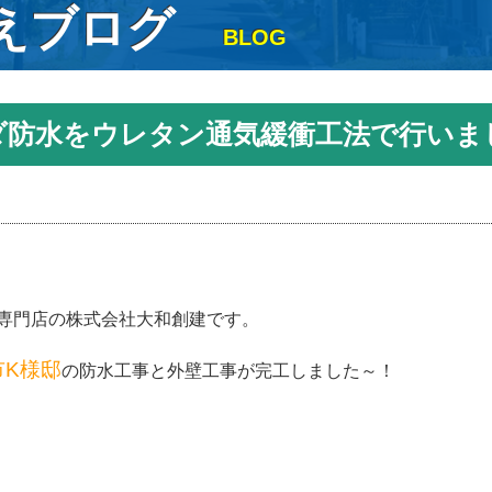
えブログ
BLOG
ダ防水をウレタン通気緩衝工法で行いま
専門店の株式会社大和創建です。
市K様邸
の防水工事と外壁工事が完工しました～！