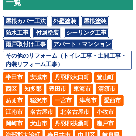
一覧
屋根カバー工法
外壁塗装
屋根塗装
防水工事
付属塗装
シーリング工事
雨戸取付け工事
アパート・マンション
その他のリフォーム（トイレ工事・土間工事・
内装リフォーム工事）
半田市
安城市
丹羽郡大口町
豊山町
西区
知多郡
豊田市
東海市
清須市
あま市
稲沢市
一宮市
津島市
愛西市
江南市
名古屋市
北名古屋市
小牧市
岡崎市
犬山市
丹羽郡扶桑町
瀬戸市
海部郡大治町
春日井市
中川区
岐阜県