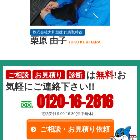
株式会社大和創建 代表取締役
栗原 由子
YUKO KURIHARA
は
無料
!お
ご相談
お見積り
診断
気軽にご連絡下さい!!
0120-16-2816
電話受付:9:00-16:30(年中無休)
ご相談・お見積り依頼