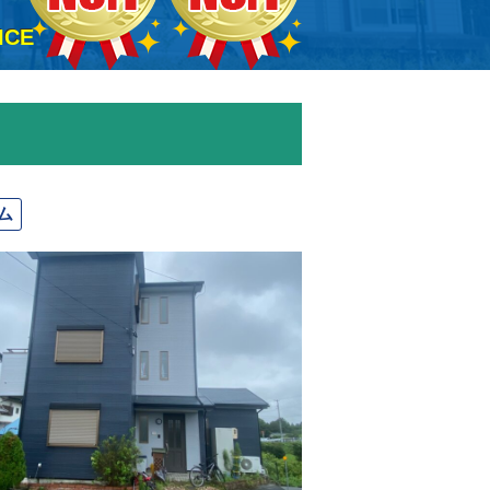
ICE
ム