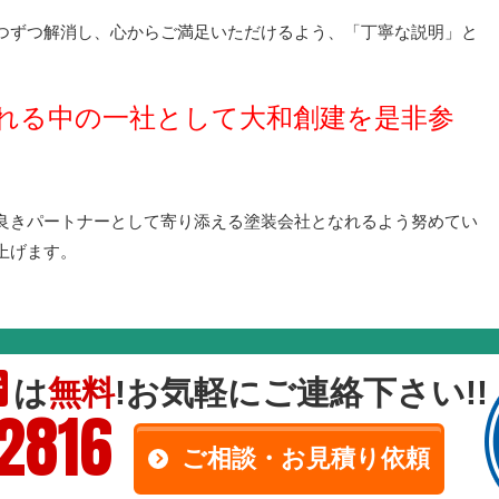
つずつ解消し、心からご満足いただけるよう、「丁寧な説明」と
。
れる
中の
一
社として
大和創建を是非参
良きパートナーとして寄り添える塗装会社となれるよう努めてい
上げます。
は
無料
!お気軽にご連絡下さい!!
断
-2816
ご相談・お見積り依頼