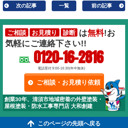
次の記事
一覧
前の記事
は
無料
!お
ご相談
お見積り
診断
気軽にご連絡下さい!!
0120-16-2816
電話受付:9:00-16:30(年中無休)
ご相談・お見積り依頼
創業30年、清須市地域密着の外壁塗装・
屋根塗装・防水工事専門店 大和創建
このページの先頭へ戻る