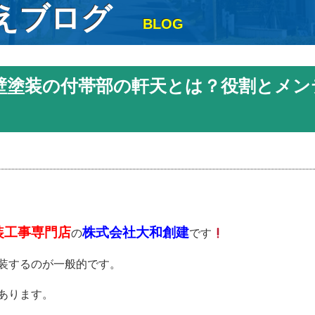
えブログ
BLOG
壁塗装の付帯部の軒天とは？役割とメン
装工事専門店
株式会社大和創建
の
です
装するのが一般的です。
あります。