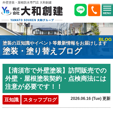
外壁塗装・屋根防水専門店 大和創建
MENU
BLOG
塗装の豆知識やイベント等最新情報をお届けします
塗装・塗り替えブログ
【清須市で外壁塗装】訪問販売での
外壁・屋根塗装契約・点検商法には
注意が必要です！！
2026.06.16 (Tue) 更新
豆知識
スタッフブログ