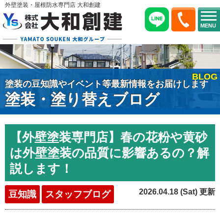
外壁塗装・屋根防水専門店 大和創建
MENU
BLOG
塗装の豆知識やイベント等最新情報をお届けします
塗装・塗り替えブログ
【外壁塗装専門店】春の花粉や黄砂
は外壁塗装の品質に影響あるの？解
説します！
2026.04.18 (Sat) 更新
豆知識
スタッフブログ