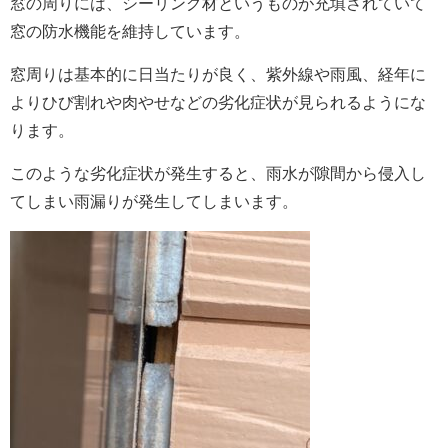
窓の周りには、
シーリング材
というものが充填されていて
窓の
防水機能を維持
しています。
窓周りは基本的に日当たりが良く、紫外線や雨風、経年に
より
ひび割れや肉やせ
などの劣化症状が見られるようにな
ります。
このような劣化症状が発生すると、雨水が隙間から侵入し
てしまい雨漏りが発生してしまいます。