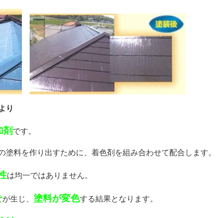
より
加剤
です。
の塗料を作り出すために、着色剤を組み合わせて配合します。
性
は均一ではありません。
せ
塗料が変色
が生じ、
する結果となります。