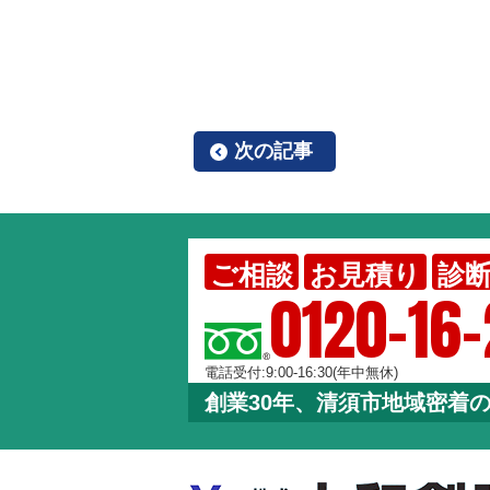
次の記事
ご相談
お見積り
診
0120-16
電話受付:9:00-16:30(年中無休)
創業30年、清須市地域密着