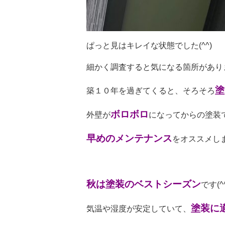
ぱっと見はキレイな状態でした(^^)
細かく調査すると気になる箇所があり
塗
築１０年を過ぎてくると、そろそろ
ボロボロ
外壁が
になってからの塗装
早めのメンテナンス
をオススメします
秋は塗装のベストシーズン
です(^^
塗装に
気温や湿度が安定していて、