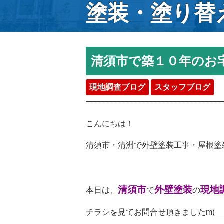
塗装・塗り替
清須市で築１０年のお
現地調査ブログ
スタッフブログ
こんにちは！
清須市・清洲で外壁塗装工事・屋根塗
清須市
外壁塗装
現地
本日は、
で
の
チラシを見てお問合せ頂きましたm(__