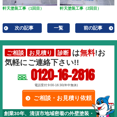
軒天塗装工事（1回目）
軒天塗装工事（2回目）
次の記事
一覧
前の記事
は
無料
!お
ご相談
お見積り
診断
気軽にご連絡下さい!!
0120-16-2816
電話受付:9:00-16:30(年中無休)
ご相談・お見積り依頼
創業30年、清須市地域密着の外壁塗装・