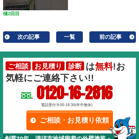
樋2回目
次の記事
一覧
前の記事
は
無料
!お
ご相談
お見積り
診断
気軽にご連絡下さい!!
0120-16-2816
電話受付:9:00-16:30(年中無休)
ご相談・お見積り依頼
創業30年、清須市地域密着の外壁塗装・