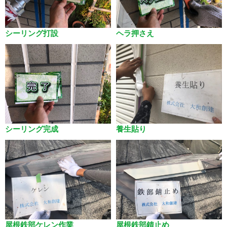
シーリング打設
ヘラ押さえ
シーリング完成
養生貼り
屋根鉄部ケレン作業
屋根鉄部錆止め