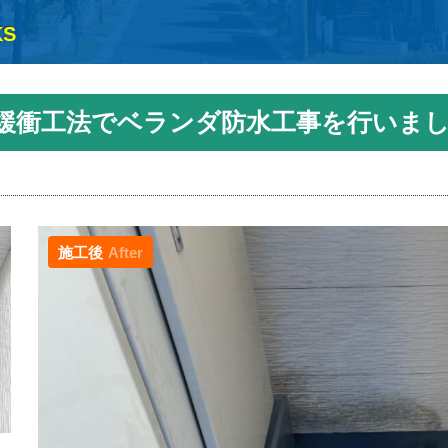
KS
緩衝工法でベランダ防水工事を行いま
施工後
After