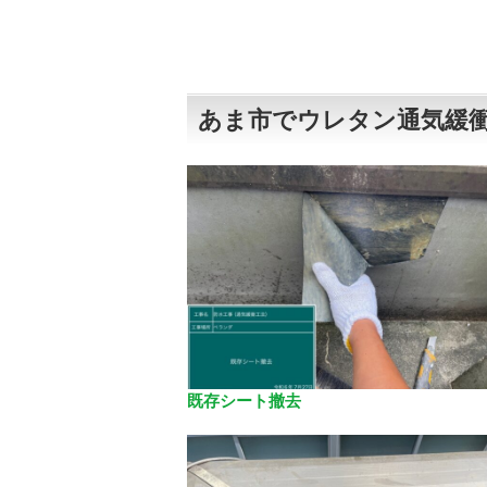
あま市でウレタン通気緩衝
既存シート撤去