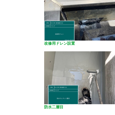
改修用ドレン設置
防水二層目