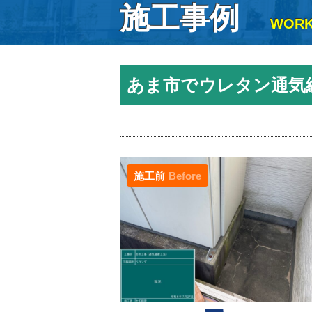
施工事例
WOR
あま市でウレタン通気
施工前
Before