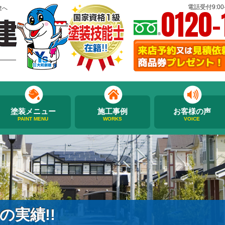
0120-
電話受付9:00-
建へ
塗装メニュー
施工事例
お客様の声
PAINT MENU
WORKS
VOICE
の実績!!