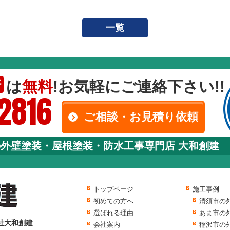
一覧
は
無料
!お気軽にご連絡下さい!!
断
-2816
ご相談・お見積り依頼
の外壁塗装・屋根塗装・防水工事専門店 大和創建
トップページ
施工事例
初めての方へ
清須市の
選ばれる理由
あま市の
社大和創建
会社案内
稲沢市の