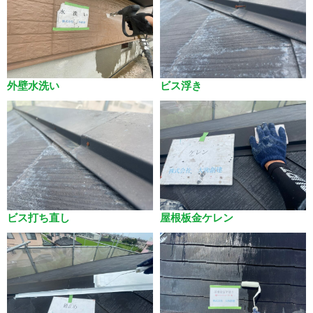
外壁水洗い
ビス浮き
ビス打ち直し
屋根板金ケレン