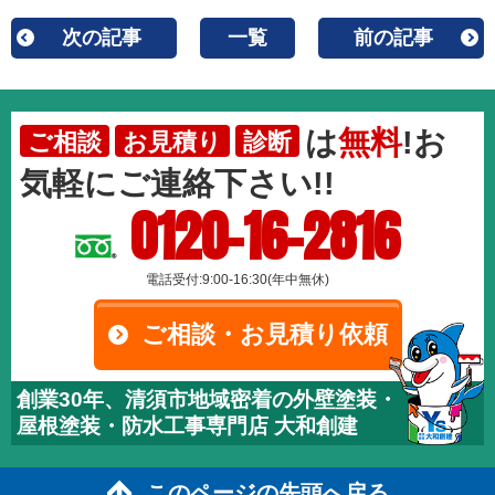
次の記事
一覧
前の記事
は
無料
!お
ご相談
お見積り
診断
気軽にご連絡下さい!!
0120-16-2816
電話受付:9:00-16:30(年中無休)
ご相談・お見積り依頼
創業30年、清須市地域密着の外壁塗装・
屋根塗装・防水工事専門店 大和創建
このページの先頭へ戻る