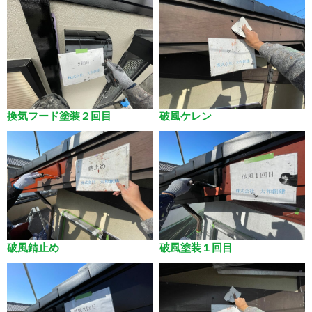
換気フード塗装２回目
破風ケレン
破風錆止め
破風塗装１回目