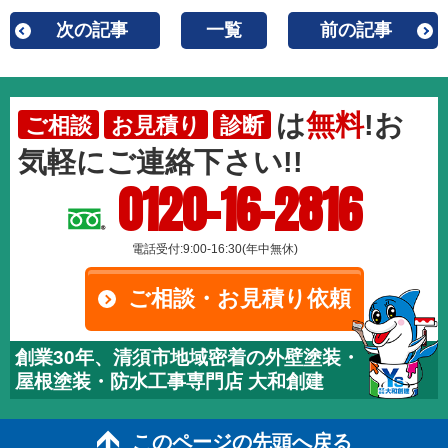
次の記事
一覧
前の記事
は
無料
!お
ご相談
お見積り
診断
気軽にご連絡下さい!!
0120-16-2816
電話受付:9:00-16:30(年中無休)
ご相談・お見積り依頼
創業30年、清須市地域密着の外壁塗装・
屋根塗装・防水工事専門店 大和創建
このページの先頭へ戻る