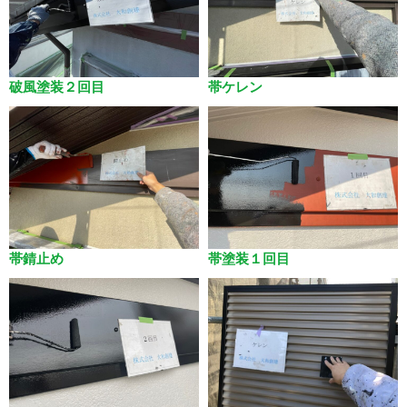
破風塗装２回目
帯ケレン
帯錆止め
帯塗装１回目