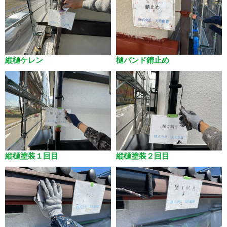
縦樋ケレン
樋バンド錆止め
縦樋塗装１回目
縦樋塗装２回目