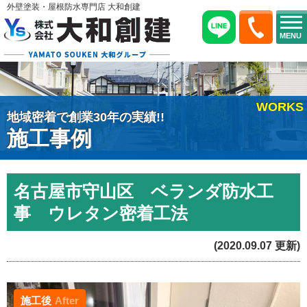
外壁塗装・屋根防水専門店 大和創建
MENU
WORKS
地域密着で創業30年の実績!!
施工事例
名古屋市守山区 ベランダ防水工
事 ウレタン密着工法
(2020.09.07 更新)
施工後
After