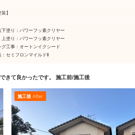
塗装】
装下塗り：パワーフッ素クリヤー
り：パワーフッ素クリヤー
ング工事：オートンイクシード
装：セミフロンマイルドⅡ
できて良かったです。 施工前/施工後
施工後
After