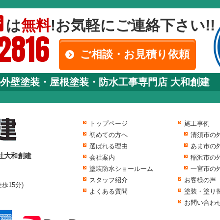
は
無料
!お気軽にご連絡下さい!!
断
-2816
ご相談・お見積り依頼
の外壁塗装・屋根塗装・防水工事専門店 大和創建
トップページ
施工事例
初めての方へ
清須市の
選ばれる理由
あま市の
社大和創建
会社案内
稲沢市の
塗装防水ショールーム
一宮市の
スタッフ紹介
お客様の声
歩15分)
よくある質問
塗装・塗り
お問い合わ