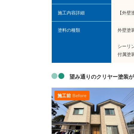
施工内容詳細
【外壁
塗料の種類
外壁塗
上塗
シーリ
付属塗
望み通りのクリヤー塗装が
施工前
Before