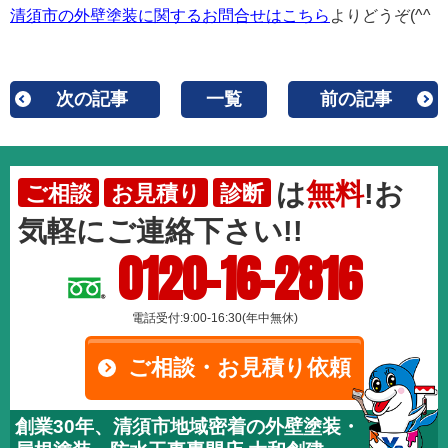
清須市の外壁塗装に関するお問合せはこちら
よりどうぞ(^^
次の記事
一覧
前の記事
は
無料
!お
ご相談
お見積り
診断
気軽にご連絡下さい!!
0120-16-2816
電話受付:9:00-16:30(年中無休)
ご相談・お見積り依頼
創業30年、清須市地域密着の外壁塗装・