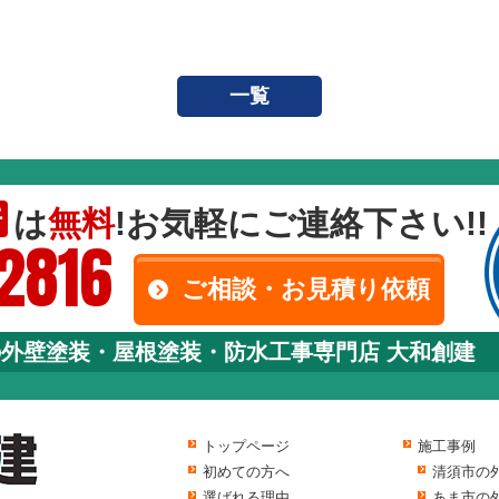
一覧
は
無料
!お気軽にご連絡下さい!!
断
-2816
ご相談・お見積り依頼
の外壁塗装・屋根塗装・防水工事専門店 大和創建
トップページ
施工事例
初めての方へ
清須市の
選ばれる理由
あま市の